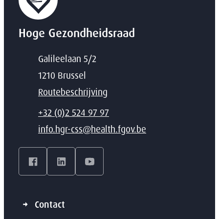
Hoge Gezondheidsraad
Adres
Galileelaan 5/2
,
1210
Brussel
Routebeschrijving
T
+32 (0)2 524 97 97
E-mail
info.hgr-css
@
health.fgov.be
Facebook
LinkedIn
YouTube
Contact