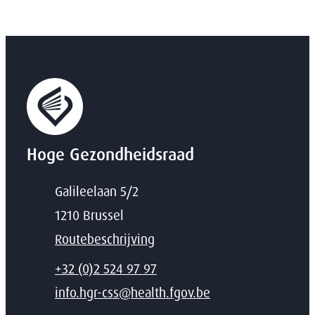
Hoge Gezondheidsraad
Adres
Galileelaan 5/2
,
1210
Brussel
Routebeschrijving
T
+32 (0)2 524 97 97
E-mail
info.hgr-css
@
health.fgov.be