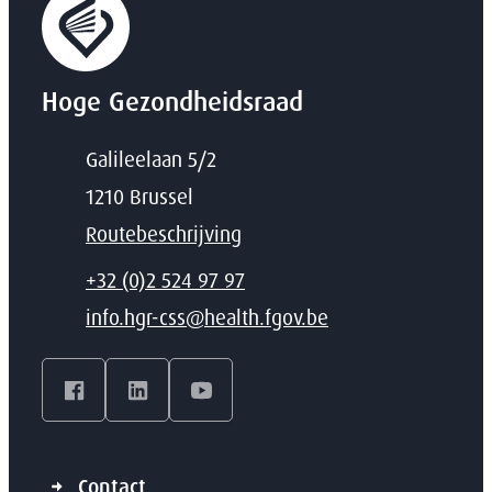
Hoge Gezondheidsraad
Adres
Galileelaan 5/2
,
1210
Brussel
Routebeschrijving
T
+32 (0)2 524 97 97
E-mail
info.hgr-css
@
health.fgov.be
Facebook
LinkedIn
YouTube
Contact