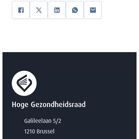
Facebook
Twitter
Linkedin
WhatsApp
E-mail
Hoge Gezondheidsraad
Adres
Galileelaan 5/2
,
1210
Brussel