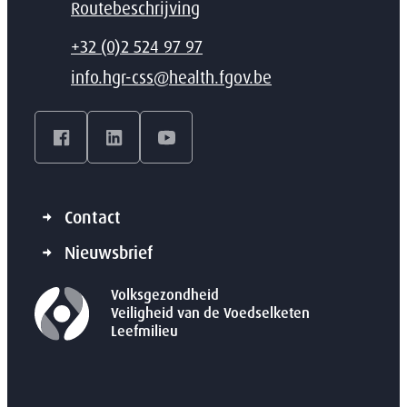
Routebeschrijving
T
+32 (0)2 524 97 97
E-mail
info.hgr-css
@
health.fgov.be
Facebook
LinkedIn
YouTube
Contact
Nieuwsbrief
Volksgezondheid
Veiligheid van de Voedselketen
Leefmilieu