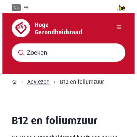
Naar inhoud
NL
FR
Andere in
Hoge Gezondheidsraad
Hoge
Menu
Gezondheidsraad
Waar ben je naar op zoek?
Adviezen
B12 en foliumzuur
Startpagina
B12 en foliumzuur