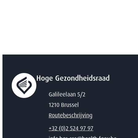
Hoge Gezondheidsraad
Adres
Galileelaan 5/2
,
1210
Brussel
Routebeschrijving
T
+32 (0)2 524 97 97