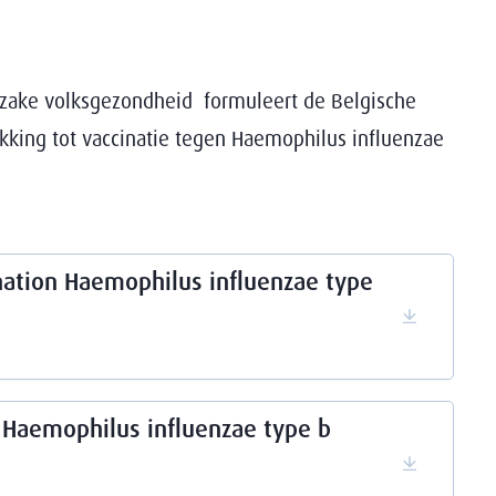
inzake volksgezondheid formuleert de Belgische
king tot vaccinatie tegen Haemophilus influenzae
ination Haemophilus influenzae type
Downloa
s Haemophilus influenzae type b
Downloa