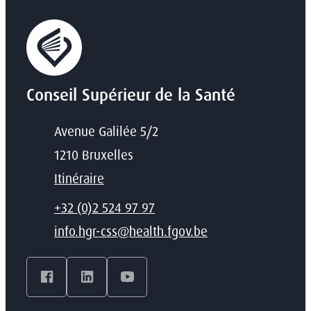
Conseil Supérieur de la Santé
Adresse
Avenue Galilée 5/2
,
1210
Bruxelles
Itinéraire
T
+32 (0)2 524 97 97
E-mail
info.hgr-css
@
health.fgov.be
Facebook
LinkedIn
YouTube