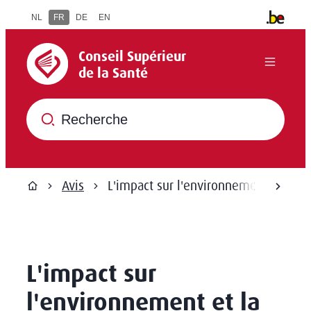
Au contenu
NL
FR
DE
EN
Autres inf
Conseil Supérieur de la Santé
Conseil Supérieur
Menu
de la Santé
Que recherchez-vous ?
Avis
L'impact sur l'environnement et la 
défil
Page d'accueil
L'impact sur
l'environnement et la