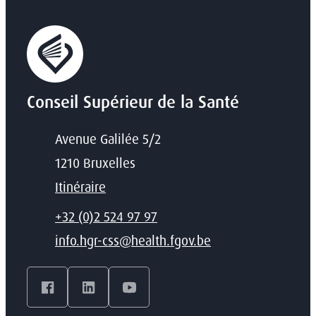
Conseil Supérieur de la Santé
Adresse
Avenue Galilée 5/2
,
1210
Bruxelles
Itinéraire
T
+32 (0)2 524 97 97
E-mail
info.hgr-css
@
health.fgov.be
Facebook
LinkedIn
YouTube