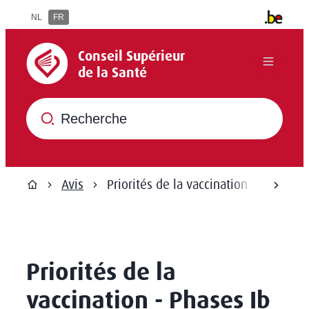
Au contenu
NL
FR
Autres inf
Conseil Supérieur de la Santé
Conseil Supérieur
Menu
de la Santé
Que recherchez-vous ?
Avis
Priorités de la vaccination - Phases Ib
défil
Page d'accueil
Priorités de la
vaccination - Phases Ib