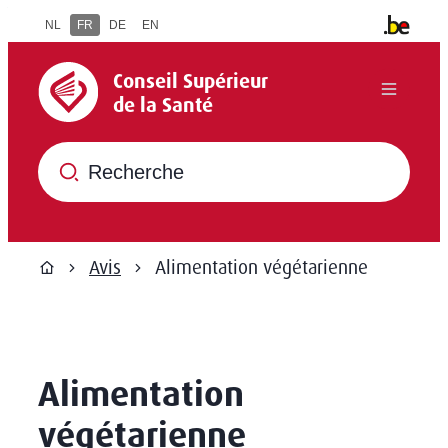
Au contenu
NL
FR
DE
EN
Autres inf
Conseil Supérieur de la Santé
Conseil Supérieur
Menu
de la Santé
Que recherchez-vous ?
Avis
Alimentation végétarienne
Page d'accueil
Alimentation
végétarienne