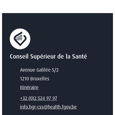
Conseil Supérieur de la Santé
Adresse
Avenue Galilée 5/2
,
1210
Bruxelles
Itinéraire
T
+32 (0)2 524 97 97
E-mail
info.hgr-css
@
health.fgov.be