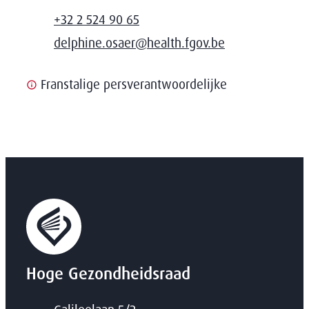
Contact
T
+32 2 524 90 65
E-mail
delphine.osaer
@
health.fgov.be
Franstalige persverantwoordelijke
Hoge Gezondheidsraad