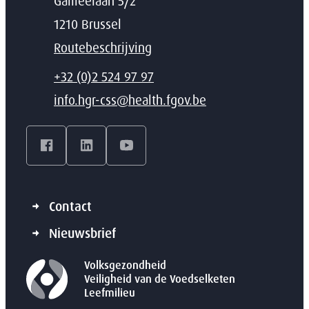
Adres
Galileelaan 5/2
,
1210
Brussel
Routebeschrijving
T
+32 (0)2 524 97 97
E-mail
info.hgr-css
@
health.fgov.be
Facebook
LinkedIn
YouTube
Contact
Nieuwsbrief
Volksgezondheid
Veiligheid van de Voedselketen
Leefmilieu