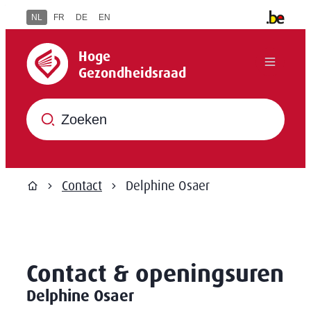
Naar inhoud
NL
FR
DE
EN
Andere in
Hoge Gezondheidsraad
Hoge
Menu
Gezondheidsraad
Waar ben je naar op zoek?
Contact
Delphine Osaer
Startpagina
De
Contact & openingsuren
Delphine Osaer