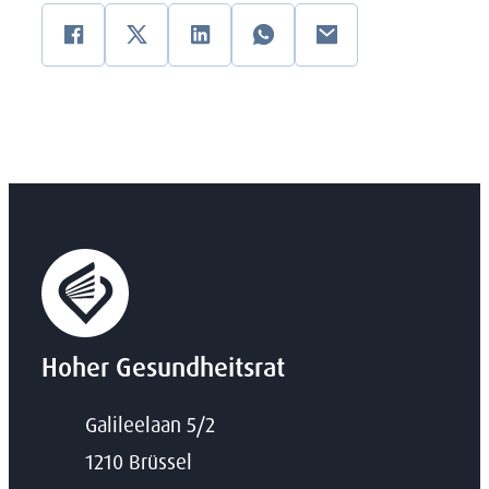
Facebook
zwitschern
Linkedin
WhatsApp
E-Mail
Hoher Gesundheitsrat
Adresse
Galileelaan 5/2
,
1210
Brüssel