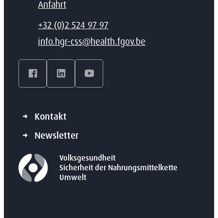
Anfahrt
T
+32 (0)2 524 97 97
E-Mail
info.hgr-css
@
health.fgov.be
Facebook
LinkedIn
YouTube
Kontakt
Newsletter
Volksgesundheit
Sicherheit der Nahrungsmittelkette
Umwelt