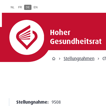
zum Inhalt
NL
FR
DE
EN
Hoher Gesundheitsrat
Hoher
Gesundheitsrat
Stellungnahmen
C
Zuhause
Stellungnahme:
9508