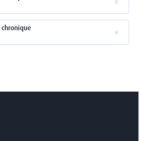
Herunterl
 chronique
Herunterl